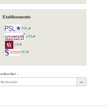
Etablissements
PSL
UPS
UP
SU
echercher :
>>