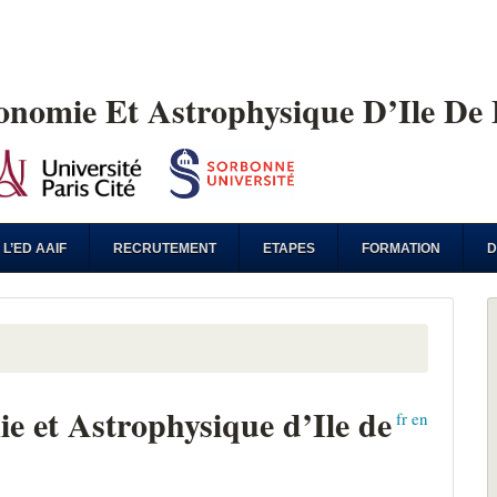
ronomie Et Astrophysique D’Ile De
L’ED AAIF
RECRUTEMENT
ETAPES
FORMATION
D
e et Astrophysique d’Ile de
fr
en