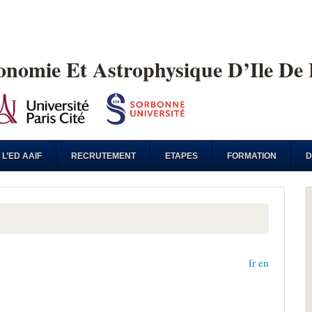
ronomie Et Astrophysique D’Ile De
L’ED AAIF
RECRUTEMENT
ETAPES
FORMATION
D
fr
en