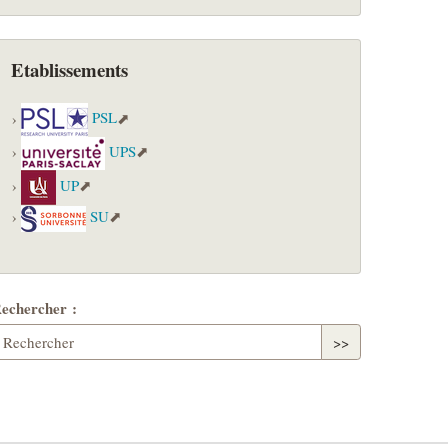
Etablissements
PSL
UPS
UP
SU
echercher :
>>