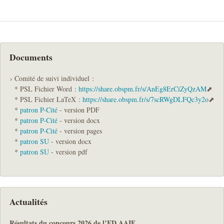
Documents
Comité de suivi individuel :
* PSL Fichier Word :
https://share.obspm.fr/s/AnEg8ErCiZyQzAM
* PSL Fichier LaTeX :
https://share.obspm.fr/s/7scRWgDLFQc3y2o
*
patron P-Cité
- version PDF
*
patron P-Cité
- version docx
*
patron P-Cité
- version pages
*
patron SU
- version docx
*
patron SU
- version pdf
Actualités
Résultats du concours 2026 de l’ED AAIF.