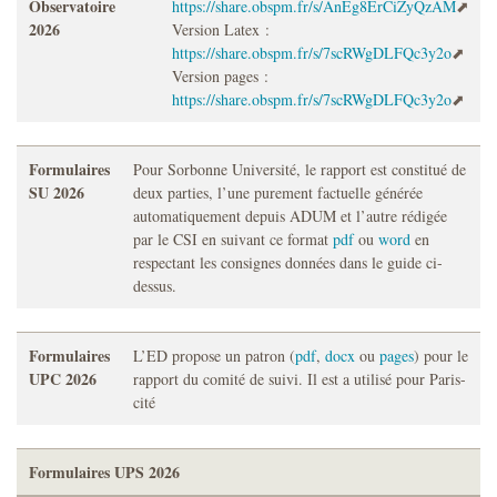
Observatoire
https://share.obspm.fr/s/AnEg8ErCiZyQzAM
2026
Version Latex :
https://share.obspm.fr/s/7scRWgDLFQc3y2o
Version pages :
https://share.obspm.fr/s/7scRWgDLFQc3y2o
Formulaires
Pour Sorbonne Université, le rapport est constitué de
SU 2026
deux parties, l’une purement factuelle générée
automatiquement depuis ADUM et l’autre rédigée
par le CSI en suivant ce format
pdf
ou
word
en
respectant les consignes données dans le guide ci-
dessus.
Formulaires
L’ED propose un patron (
pdf
,
docx
ou
pages
) pour le
UPC 2026
rapport du comité de suivi. Il est a utilisé pour Paris-
cité
Formulaires UPS 2026